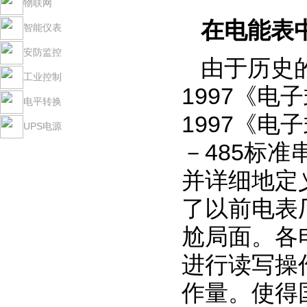
物联网
在电能表
智能仪表
安防监控
由于历史的
工业控制
1997《电
电平转换
1997《
UPS电源
－485标
并详细地定
了以前电表
尬局面。各
进行读写操
作量。使得