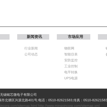
新闻资讯
市场应用
行业新闻
物联网
公司动态
智能仪表
安防监控
工业控制
电平转换
UPS电源
所有 无锡铭芯微电子有限公司
塘区兴源北路401号;电话：0510-82621583;传真：0510-82621583
xincorp.com/sitemap.html http://www.mingxincorp.com/sitemap.xml