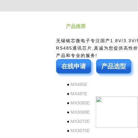
产品推荐
无锡铭芯微电子专注国产1.8V/3.3V/
RS485通讯芯片,真诚为您提供高性
产品和专业的服务!
在线申请
产品选型
●
MX485E
●
MX487E
●
MX3085E
●
MX3088E
●
MX3072E
●
MX3075E